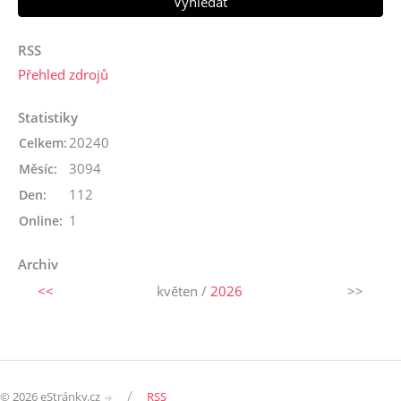
RSS
Přehled zdrojů
Statistiky
20240
Celkem:
3094
Měsíc:
112
Den:
1
Online:
Archiv
<<
květen /
2026
>>
/
© 2026 eStránky.cz
RSS