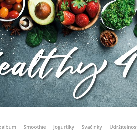
oalbum
Smoothie
Jogurtíky
Svačinky
Udržitelnos