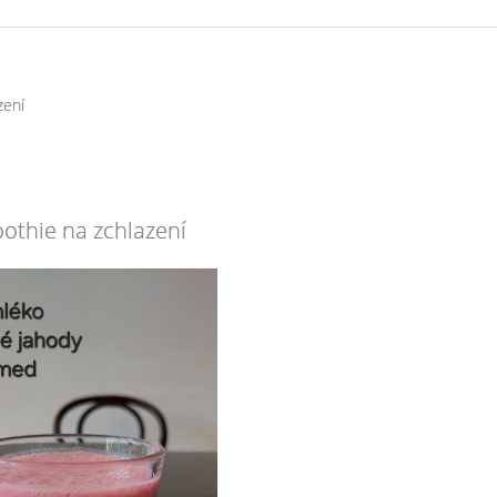
zení
othie na zchlazení