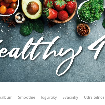
oalbum
Smoothie
Jogurtíky
Svačinky
Udržitelnos