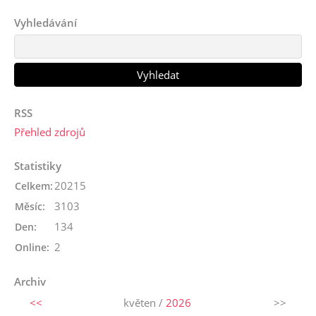
Vyhledávání
RSS
Přehled zdrojů
Statistiky
20215
Celkem:
3103
Měsíc:
134
Den:
2
Online:
Archiv
<<
květen /
2026
>>