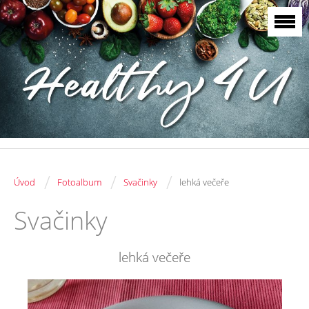
/
/
/
Úvod
Fotoalbum
Svačinky
lehká večeře
Svačinky
lehká večeře