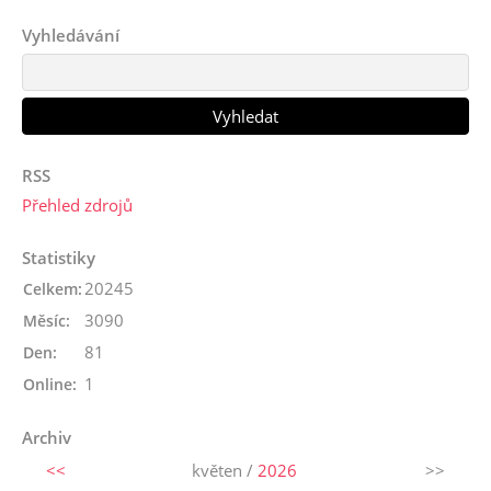
Vyhledávání
RSS
Přehled zdrojů
Statistiky
20245
Celkem:
3090
Měsíc:
81
Den:
1
Online:
Archiv
<<
květen /
2026
>>